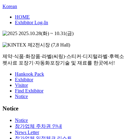
Korean
HOME
Exhibitor Log-In
2025.10.28(화) ~ 10.31(금)
제2전시장 (7,8 Hall)
제약
·
식품
·
화장품
·
라벨(씨링)
·
스티커
·
디지털라벨
·
후렉소
펫사료 포장기
·
자동화포장기술
및
재료
를 한곳에서!
Hankook Pack
Exhibitor
Visitor
Find Exhibitor
Notice
Notice
Notice
참가업체 주차권 안내
News Letter
참가업체 일정체크 리스트