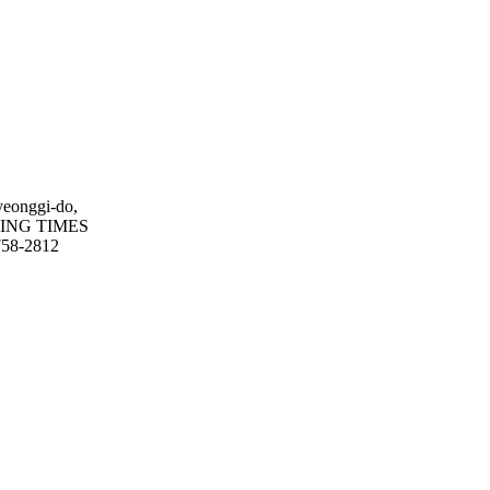
yeonggi-do,
GING TIMES
31-758-2812