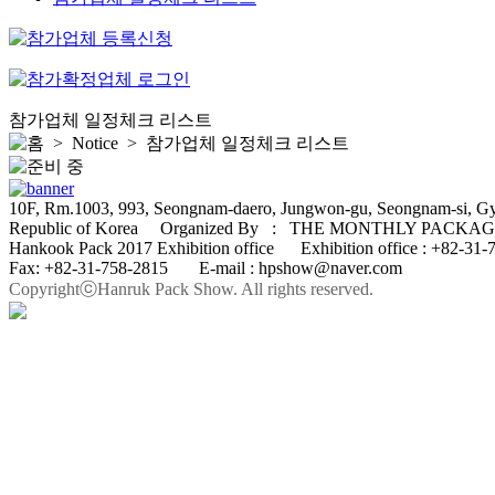
참가업체 일정체크 리스트
> Notice >
참가업체 일정체크 리스트
10F, Rm.1003, 993, Seongnam-daero, Jungwon-gu, Seongnam-si, G
Republic of Korea Organized By : THE MONTHLY PACKA
Hankook Pack 2017 Exhibition office Exhibition office : +82-
Fax: +82-31-758-2815 E-mail : hpshow@naver.com
CopyrightⓒHanruk Pack Show. All rights reserved.